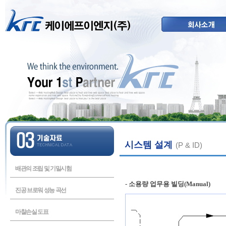
시스템 설계
(P & ID)
배관의 조립 및 기밀시험
- 소용량 업무용 빌딩(Manual)
진공 브로워 성능 곡선
마찰손실 도표